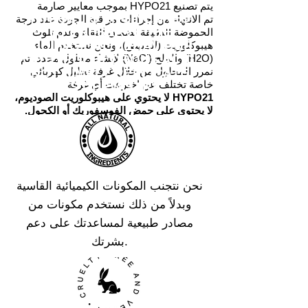
يتم تصنيع HYPO21 بموجب معايير صارمة
HYPO21 IS ENGINEERED
تم الانتهاء من إجراءات مراقبة الجودة عند درجة
TO PRESERVE THE
الحموضة الدقيقة لضمان النقاء وعدم تلوث
BIOLOGICAL BEHAVIOUR
هيبوكلوريت (المبيض)، ونحن نستخدم الماء
OF HYPOCHLOROUS ACID,
(H2O) والملح (NaCl) لإنشاء محلول محدد، ثم
نمرر المحلول من خلال غرفة تحليل كهربائي
NOT SIMPLY REPLICATE
خاصة تختلف عن اخترعت أي غرفة.
ITS CHEMISTRY.
HYPO21 لا يحتوي على هيبوكلوريت الصوديوم،
لا يحتوي على حمض الفوسفوريك أو الكحول.
نحن نتجنب المكونات الكيميائية القاسية
وبدلاً من ذلك نستخدم مكونات من
مصادر طبيعية لمساعدتك على دعم
بشرتك.