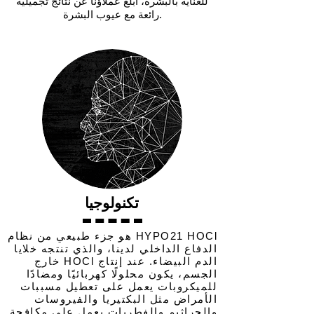
للعناية بالبشرة، أبلغ عملاؤنا عن نتائج تجميلية
رائعة مع عيوب البشرة.
تكنولوجيا
HYPO21
HOCl هو جزء طبيعي من نظام
الدفاع الداخلي لدينا، والذي تنتجه خلايا
الدم البيضاء. عند إنتاج HOCl خارج
الجسم، يكون محلولًا كهربائيًا ومضادًا
للميكروبات يعمل على تعطيل مسببات
الأمراض مثل البكتيريا والفيروسات
والجراثيم والفطريات.يعمل على مكافحة