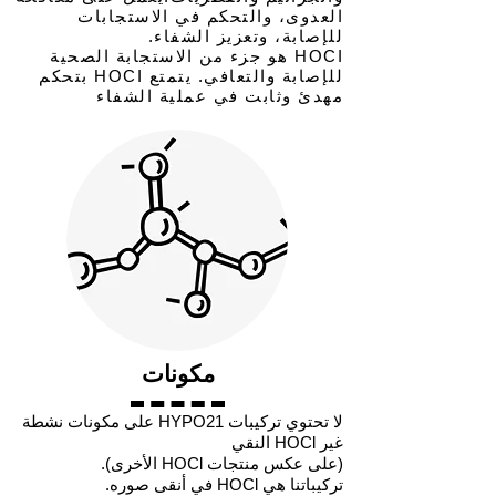
العدوى، والتحكم في الاستجابات
للإصابة، وتعزيز الشفاء.
HOCI هو جزء من الاستجابة الصحية
للإصابة والتعافي. يتمتع HOCI بتحكم
مهدئ وثابت في عملية الشفاء
مكونات
لا تحتوي تركيبات HYPO21 على مكونات نشطة
غير HOCl النقي
(على عكس منتجات HOCl الأخرى).
تركيباتنا هي HOCl في أنقى صوره.