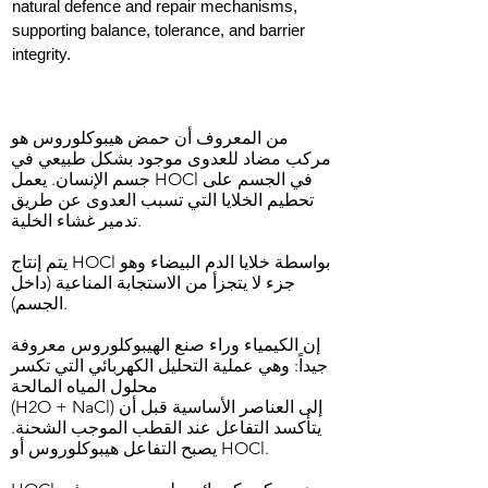
natural defence and repair mechanisms,
supporting balance, tolerance, and barrier
integrity.
من المعروف أن حمض هيبوكلوروس هو
مركب مضاد للعدوى موجود بشكل طبيعي في
جسم الإنسان. يعمل HOCl في الجسم على
تحطيم الخلايا التي تسبب العدوى عن طريق
تدمير غشاء الخلية.
يتم إنتاج HOCl بواسطة خلايا الدم البيضاء وهو
جزء لا يتجزأ من الاستجابة المناعية (داخل
الجسم).
إن الكيمياء وراء صنع الهيبوكلوروس معروفة
جيداً: وهي عملية التحليل الكهربائي التي تكسر
محلول المياه المالحة
(H2O + NaCl) إلى العناصر الأساسية قبل أن
يتأكسد التفاعل عند القطب الموجب الشحنة.
يصبح التفاعل هيبوكلوروس أو HOCl.