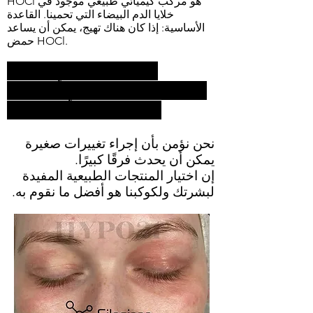
HOCl هو مركب كيميائي طبيعي موجود في
خلايا الدم البيضاء التي تحمينا. القاعدة
الأساسية: إذا كان هناك تهيج، يمكن أن يساعد
حمض HOCl.
HYPO21 لا يحتوي على
هيبوكلوريت الصوديوم أو حمض
الفوسفوريك أو الكحول.
نحن نؤمن بأن إجراء تغييرات صغيرة
يمكن أن يحدث فرقًا كبيرًا.
إن اختيار المنتجات الطبيعية المفيدة
لبشرتك ولكوكبنا هو أفضل ما نقوم به.