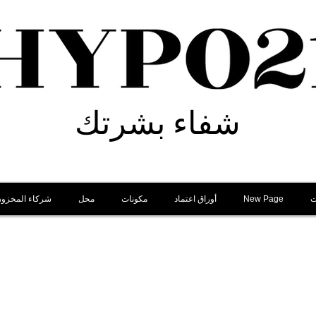
شفاء بشرتك
ت
New Page
أوراق اعتماد
مكونات
محل
شركاء المخزو