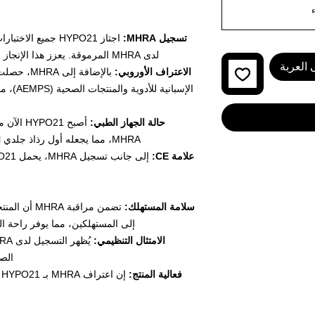
ء
تسجيل MHRA:
اجتاز HYPO21 جميع 
لدى MHRA المرموقة. يعزز هذا الإنجاز التزامنا بأعلى معايير السلامة والفعالية.
 العربة
الاعتراف الأوروبي:
بالإضافة إ
الإسباني
حالة الجهاز الطبي:
أصبح O21
MHRA، مما يجعله أول رذاذ جلدي PURE HOCl يحقق هذه الحالة الرائعة.
علامة CE:
سلامة المستهلك:
تضمن مراقبة
إلى المستهلكين، مما يوفر راحة البال 
الامتثال التنظيمي:
الصا
فعالية المنتج:
إ