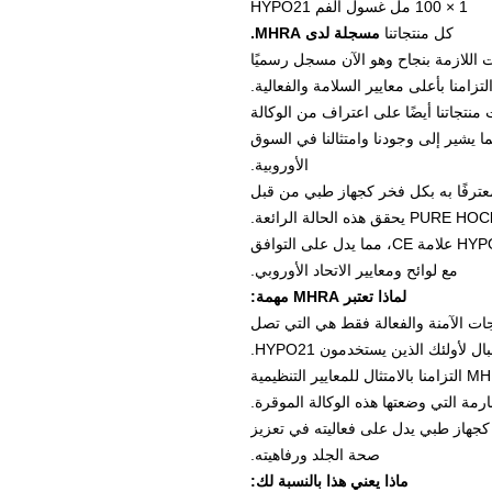
1 × 100 مل غسول الفم HYPO21
كل منتجاتنا
مسجلة لدى MHRA.
الاختبارات اللازمة بنجاح وهو الآن مسجل رسميًا
لى MHRA، حصلت منتجاتنا أيضًا على اعتراف من الوكالة
ة للأدوية والمنتجات الصحية (AEMPS)، مما يشير إلى وجودنا وامتثالنا في السوق
الأوروبية.
HYP الآن معترفًا به بكل فخر كجهاز طبي من قبل
إلى جانب تسجيل MHRA، يحمل HYPO21 علامة CE، مما يدل على التوافق
مع لوائح ومعايير الاتحاد الأوروبي.
لماذا تعتبر MHRA مهمة:
 MHRA أن المنتجات الآمنة والفعالة فقط هي التي تصل
لأولئك الذين يستخدمون HYPO21.
يُظهر التسجيل لدى MHRA التزامنا بالامتثال للمعايير التنظيمية
رمة التي وضعتها هذه الوكالة الموقرة.
ن اعتراف MHRA بـ HYPO21 كجهاز طبي يدل على فعاليته في تعزيز
صحة الجلد ورفاهيته.
ماذا يعني هذا بالنسبة لك: