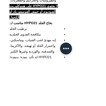
والفيروسات والجراثيم والفطريات.​
لا يحتوي HYPO21 على هيبوكلوريت
الصوديوم أو حمض الفوسفوريك أو
الكحول
بخاخ الجلد HYPO21 مناسب لـ:
ترطيب الجلد
مكافحة العدوى الجلدية
إنه مهدئ لحب الشباب، وماسكني،
واحمرار الجلد أو تهيجه، والأكزيما،
والصدفية، والوردية وغيرها الكثير.
HYPO21 له تأثير مهدئ ومهدئ
للجروح المزمنة مثل قرحة السكري،
وقرح الساق الوريدية، وقرح الضغط.
يعزز الشفاء
جزء من الاستجابة الصحية للإصابة
والتعافي
سيطرة مهدئة وثابتة على عملية
الشفاء التي سرعان ما تصبح واضحة
يتضمن صندوق الهدايا ما يلي: