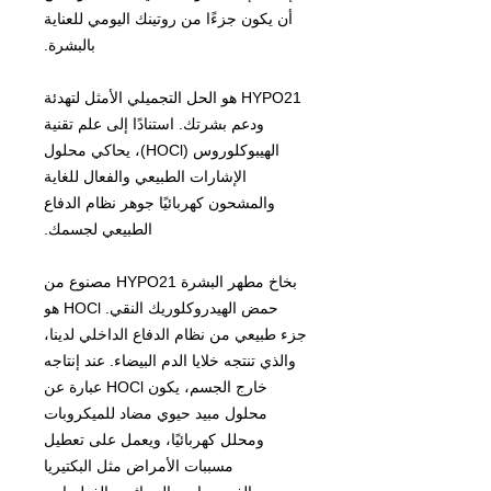
أن يكون جزءًا من روتينك اليومي للعناية
بالبشرة.
HYPO21 هو الحل التجميلي الأمثل لتهدئة
ودعم بشرتك. استنادًا إلى علم تقنية
الهيبوكلوروس (HOCl)، يحاكي محلول
الإشارات الطبيعي والفعال للغاية
والمشحون كهربائيًا جوهر نظام الدفاع
الطبيعي لجسمك.
بخاخ مطهر البشرة HYPO21 مصنوع من
حمض الهيدروكلوريك النقي. HOCl هو
جزء طبيعي من نظام الدفاع الداخلي لدينا،
والذي تنتجه خلايا الدم البيضاء. عند إنتاجه
خارج الجسم، يكون HOCl عبارة عن
محلول مبيد حيوي مضاد للميكروبات
ومحلل كهربائيًا، ويعمل على تعطيل
مسببات الأمراض مثل البكتيريا